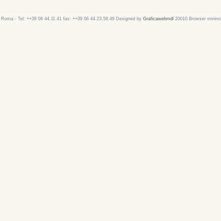
 Roma - Tel: ++39 06 44.11.41 fax: ++39 06 44.23.58.49 Designed by
Graficawebmdl
20010 Browser minimo 