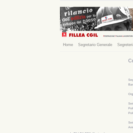
Home
Segretario Generale
Segreter
Co
Seg
Bar
Org
Set
Poli
Pol
Sett
Amb