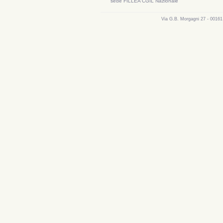
sede FILLEA CGIL Nazionale
Via G.B. Morgagni 27 - 00161