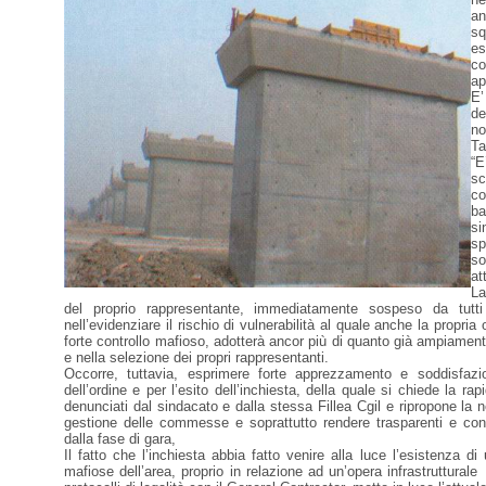
an
sq
es
co
ap
E’
de
no
Ta
“E
sc
co
ba
si
sp
so
at
La
del proprio rappresentante, immediatamente sospeso da tutti g
nell’evidenziare il rischio di vulnerabilità al quale anche la propria
forte controllo mafioso, adotterà ancor più di quanto già ampiamente
e nella selezione dei propri rappresentanti.
Occorre, tuttavia, esprimere forte apprezzamento e soddisfazio
dell’ordine e per l’esito dell’inchiesta, della quale si chiede la 
denunciati dal sindacato e dalla stessa Fillea Cgil e ripropone la 
gestione delle commesse e soprattutto rendere trasparenti e contro
dalla fase di gara,
Il fatto che l’inchiesta abbia fatto venire alla luce l’esistenza 
mafiose dell’area, proprio in relazione ad un’opera infrastrutturale 