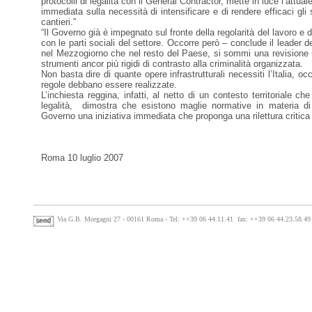
protocolli di legalità con il General Contractor, mette in luce l’attu
immediata sulla necessità di intensificare e di rendere efficaci gli 
cantieri.”
“Il Governo già è impegnato sul fronte della regolarità del lavoro e 
con le parti sociali del settore. Occorre però – conclude il leader de
nel Mezzogiorno che nel resto del Paese, si sommi una revisione urg
strumenti ancor più rigidi di contrasto alla criminalità organizzata.
Non basta dire di quante opere infrastrutturali necessiti l’Italia, oc
regole debbano essere realizzate.
L’inchiesta reggina, infatti, al netto di un contesto territoriale 
legalità, dimostra che esistono maglie normative in materia di
Governo una iniziativa immediata che proponga una rilettura critica 
Roma 10 luglio 2007
Via G.B. Morgagni 27 - 00161 Roma - Tel:
++39 06 44.11.41 fax: ++39 06 44.23.58.49